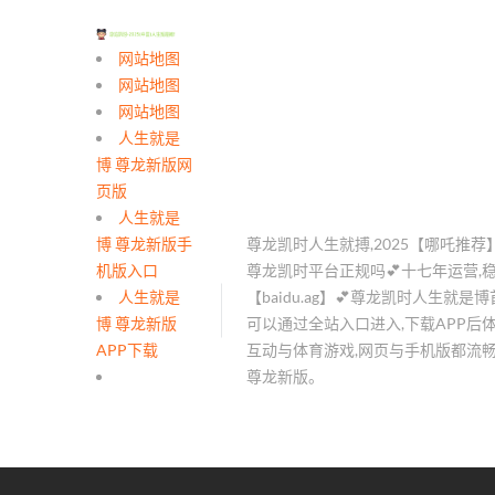
网站地图
网站地图
网站地图
人生就是
博 尊龙新版网
页版
人生就是
博 尊龙新版手
尊龙凯时人生就搏,2025【哪吒推荐
机版入口
尊龙凯时平台正规吗💕十七年运营,稳
人生就是
【baidu.ag】💕尊龙凯时人生就是
博 尊龙新版
可以通过全站入口进入,下载APP后
APP下载
互动与体育游戏,网页与手机版都流畅
尊龙新版。