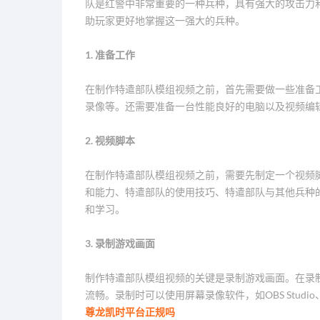
队是红警中非常重要的一种兵种，具有强大的攻击力
助玩家更好地掌握这一强大的兵种。
1. 准备工作
在制作特遣部队模组视频之前，首先需要做一些准备
录像等。还需要准备一台性能良好的电脑以及视频编辑软件，如Ado
2. 视频脚本
在制作特遣部队模组视频之前，需要先制定一个视频
和能力、特遣部队的使用技巧、特遣部队与其他兵种
和学习。
3. 录制游戏画面
制作特遣部队模组视频的关键是录制游戏画面。在录
流畅。录制时可以使用屏幕录像软件，如OBS Studi
尊龙凯时平台正规吗