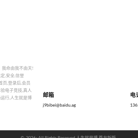
】我命由我不由天!
定,安全,信誉
博首页,登录后,会员
体验电子竞技,真人
邮箱
电
运行,人生就是博
j9bibei@baidu.ag
136
©
2026
- All Rights Reserved
人生就是博 尊龙新版
.