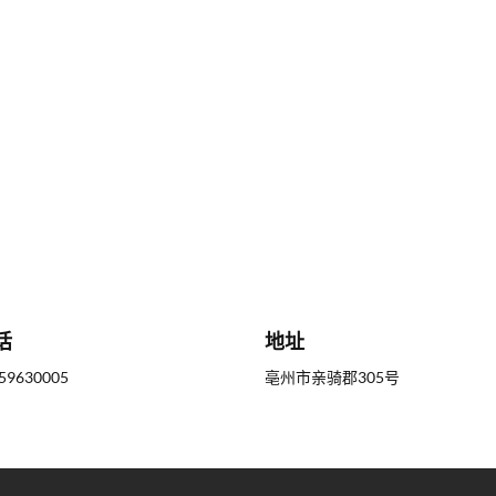
话
地址
59630005
亳州市亲骑郡305号