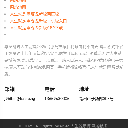
网站地图
网站地图
人生就是博 尊龙新版网页版
人生就是博 尊龙新版手机版入口
人生就是博 尊龙新版APP下载
尊龙凯时人生就搏,2025【哪吒推荐】我命由我不由天!尊龙凯时平台
正规吗💕十七年运营,稳定,安全,信誉【baidu.ag】💕尊龙凯时人生就
是博首页,登录后,会员可以通过全站入口进入,下载APP后体验电子竞
技,真人互动与体育游戏,网页与手机版都流畅运行,人生就是博 尊龙新
版。
邮箱
电话
地址
j9bibei@baidu.ag
13659630005
亳州市亲骑郡305号
©
2026
- All Rights Reserved
人生就是博 尊龙新版
.