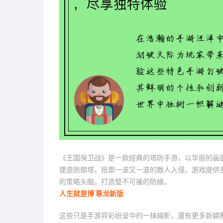
《王国保卫战》是一款經典的塔防手游，以华丽的画
建造防御塔，抵禦一波又一波的敵人入侵。游戏提供
的策略头脑，打造堅不可摧的防線。
人生就是博 尊龙新版
这些只是手游异彩纷呈中的一抹縮影，還有更多新穎